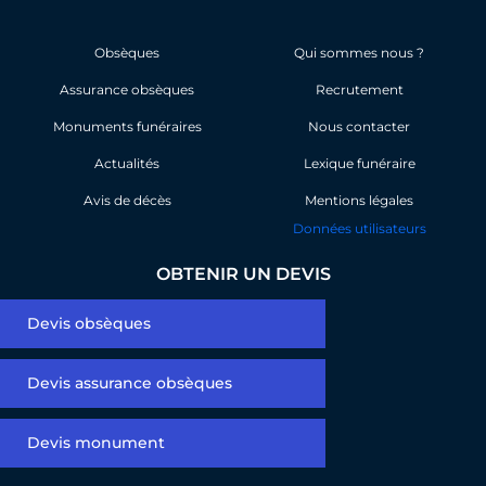
c
n
e
k
b
e
Obsèques
Qui sommes nous ?
o
d
Assurance obsèques
o
i
Recrutement
k
n
Monuments funéraires
Nous contacter
Actualités
Lexique funéraire
Avis de décès
Mentions légales
Données utilisateurs
OBTENIR UN DEVIS
Devis obsèques
Devis assurance obsèques
Devis monument