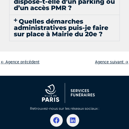
dispose-t-elle d’un parking ou
d’un accès PMR ?
Quelles démarches
administratives puis-je faire
sur place à Mairie du 20e ?
←
Agence précédent
Agence suivant
→
Retrouvez-nous sur les réseaux sociaux :
F
L
a
i