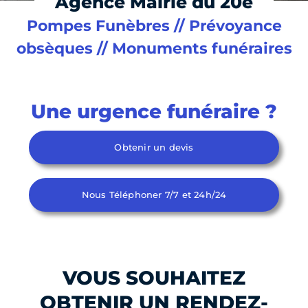
Agence Mairie du 20e
Pompes Funèbres // Prévoyance
obsèques // Monuments funéraires
Une urgence funéraire ?
Obtenir un devis
Nous Téléphoner 7/7 et 24h/24
VOUS SOUHAITEZ
OBTENIR UN RENDEZ-