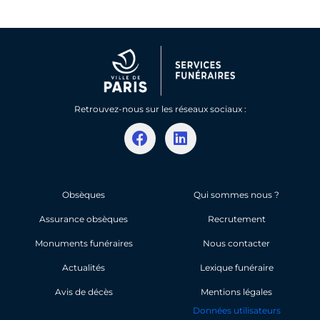
Retrouvez-nous sur les réseaux sociaux :
F
L
a
i
c
n
e
k
b
e
Obsèques
Qui sommes nous ?
o
d
Assurance obsèques
o
i
Recrutement
k
n
Monuments funéraires
Nous contacter
Actualités
Lexique funéraire
Avis de décès
Mentions légales
Données utilisateurs