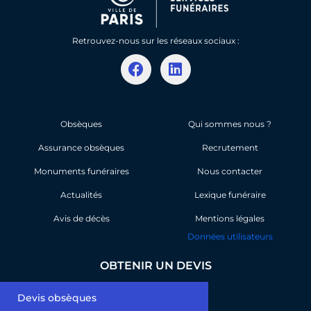
Retrouvez-nous sur les réseaux sociaux :
F
L
a
i
c
n
e
k
b
e
Obsèques
Qui sommes nous ?
o
d
Assurance obsèques
o
i
Recrutement
k
n
Monuments funéraires
Nous contacter
Actualités
Lexique funéraire
Avis de décès
Mentions légales
Données utilisateurs
OBTENIR UN DEVIS
Devis obsèques