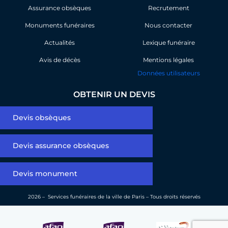
o
d
Assurance obsèques
o
i
Recrutement
k
n
Monuments funéraires
Nous contacter
Actualités
Lexique funéraire
Avis de décès
Mentions légales
Données utilisateurs
OBTENIR UN DEVIS
Devis obsèques
Devis assurance obsèques
Devis monument
2026 – Services funéraires de la ville de Paris – Tous droits réservés