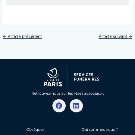
←
Article précédent
Article suivant
→
Retrouvez-nous sur les réseaux sociaux :
F
L
a
i
c
n
e
k
b
e
Obsèques
Qui sommes nous ?