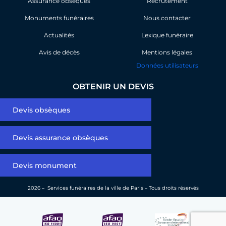
Assurance obsèques
o
i
Recrutement
k
n
Monuments funéraires
Nous contacter
Actualités
Lexique funéraire
Avis de décès
Mentions légales
Données utilisateurs
OBTENIR UN DEVIS
Devis obsèques
Devis assurance obsèques
Devis monument
2026 – Services funéraires de la ville de Paris – Tous droits réservés