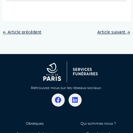
←
Article précédent
Article suivant
→
Retrouvez-nous sur les réseaux sociaux :
F
L
a
i
c
n
e
k
b
e
Obsèques
Qui sommes nous ?
o
d