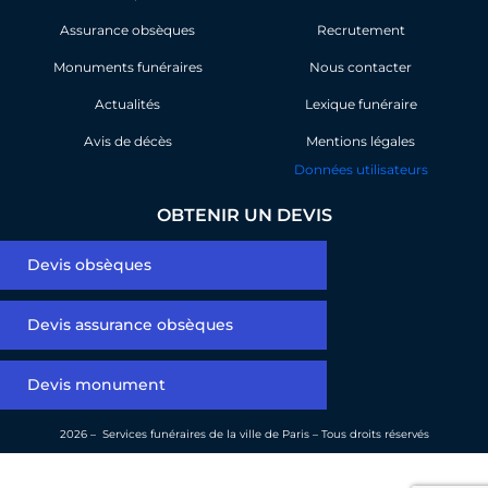
o
d
Assurance obsèques
o
i
Recrutement
k
n
Monuments funéraires
Nous contacter
Actualités
Lexique funéraire
Avis de décès
Mentions légales
Données utilisateurs
OBTENIR UN DEVIS
Devis obsèques
Devis assurance obsèques
Devis monument
2026 – Services funéraires de la ville de Paris – Tous droits réservés