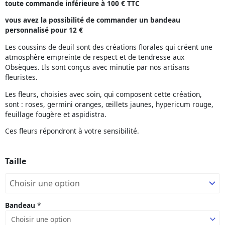
toute commande inférieure à 100 € TTC
96,00€
vous avez la possibilité de commander un bandeau
à
personnalisé pour 12 €
154,00€
Les coussins de deuil sont des créations florales qui créent une
atmosphère empreinte de respect et de tendresse aux
Obsèques. Ils sont conçus avec minutie par nos artisans
fleuristes.
Les fleurs, choisies avec soin, qui composent cette création,
sont : roses, germini oranges, œillets jaunes, hypericum rouge,
feuillage fougère et aspidistra.
Ces fleurs répondront à votre sensibilité.
quantité
Taille
de
Lucile
Bandeau
*