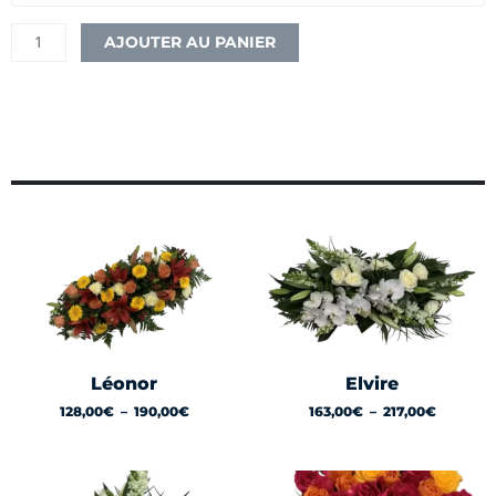
AJOUTER AU PANIER
Plage
Plage
de
de
prix :
prix :
128,00€
163,00€
à
à
190,00€
217,00€
Léonor
Elvire
128,00
€
–
190,00
€
163,00
€
–
217,00
€
Plage
de