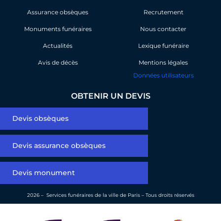
o
d
Assurance obsèques
o
i
Recrutement
k
n
Monuments funéraires
Nous contacter
Actualités
Lexique funéraire
Avis de décès
Mentions légales
Données utilisateurs
OBTENIR UN DEVIS
Devis obsèques
Devis assurance obsèques
Devis monument
2026 – Services funéraires de la ville de Paris – Tous droits réservés