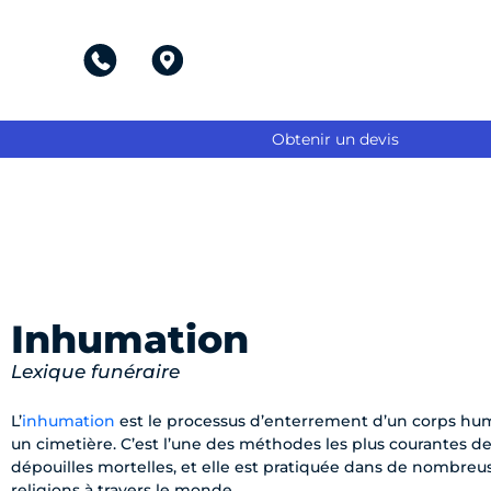
Aller
au
contenu
Obtenir un devis
Inhumation
Lexique funéraire
L’
inhumation
est le processus d’enterrement d’un corps hum
un cimetière. C’est l’une des méthodes les plus courantes de
dépouilles mortelles, et elle est pratiquée dans de nombreus
religions à travers le monde.