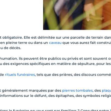
t obligatoire. Elle est délimitée sur une parcelle de terrain da
 en pleine terre ou dans un
caveau
que vous aurez fait construi
eu de décès.
humation. Ils peuvent être publics ou privés et sont souvent 
 ou des exigences spécifiques en matière de sépulture, pour
 de
rituels funéraires
, tels que des prières, des discours commé
nt généralement marquées par des
pierres tombales
, des
plaq
informations sur le défunt, des épitaphes, des symboles relig
 dans le funéraire ne vous sont pas familiers ? Consultez notre